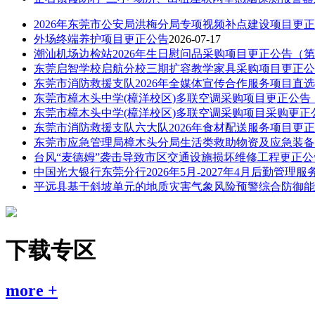
2026年东莞市公安局洪梅分局专项视频补点建设项目更
外场终端养护项目更正公告
2026-07-17
潮汕机场边检站2026年生日慰问品采购项目更正公告（
东莞启智学校启航分校三期扩容教学家具采购项目更正公
东莞市消防救援支队2026年全媒体宣传合作服务项目直
东莞市樟木头中学(樟洋校区)多联空调采购项目更正公告
东莞市樟木头中学(樟洋校区)多联空调采购项目采购更正
东莞市消防救援支队六大队2026年食材配送服务项目更
东莞市应急管理局樟木头分局生活类救助物资及应急装备
台风“麦德姆”袭击导致市区交通设施损坏维修工程更正公
中国光大银行东莞分行2026年5月-2027年4月后勤管理
平远县基于斜坡单元的地质灾害气象风险预警综合防御能力建
下载专区
more +