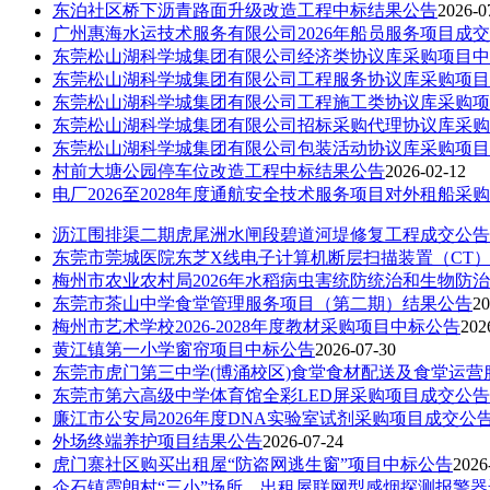
东泊社区桥下沥青路面升级改造工程中标结果公告
2026-0
广州惠海水运技术服务有限公司2026年船员服务项目成
东莞松山湖科学城集团有限公司经济类协议库采购项目中
东莞松山湖科学城集团有限公司工程服务协议库采购项目
东莞松山湖科学城集团有限公司工程施工类协议库采购项
东莞松山湖科学城集团有限公司招标采购代理协议库采购
东莞松山湖科学城集团有限公司包装活动协议库采购项目
村前大塘公园停车位改造工程中标结果公告
2026-02-12
电厂2026至2028年度通航安全技术服务项目对外租船采
沥江围排渠二期虎尾洲水闸段碧道河堤修复工程成交公告
东莞市莞城医院东芝X线电子计算机断层扫描装置（CT
梅州市农业农村局2026年水稻病虫害统防统治和生物防
东莞市茶山中学食堂管理服务项目（第二期）结果公告
20
梅州市艺术学校2026-2028年度教材采购项目中标公告
202
黄江镇第一小学窗帘项目中标公告
2026-07-30
东莞市虎门第三中学(博涌校区)食堂食材配送及食堂运
东莞市第六高级中学体育馆全彩LED屏采购项目成交公告
廉江市公安局2026年度DNA实验室试剂采购项目成交公
外场终端养护项目结果公告
2026-07-24
虎门寨社区购买出租屋“防盗网逃生窗”项目中标公告
2026
企石镇霞朗村“三小”场所、出租屋联网型感烟探测报警