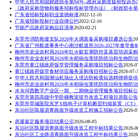
中华人民共和国财政部令第94号--政府采购质疑和投诉办
《政府采购货物和服务招标投标管理办法》（财政部令第
广东省招标投标职业道德标准
2022-12-16
广东省招标投标行业自律公约
2022-12-16
节能产品政府采购品目清单
2020-02-21
东莞市消防救援支队2026年火调装备采购项目遴选公告
20
广东省广州航道事务中心南沙航道所2026-2027年食堂食
梅州市农业农村局2026年红火蚁监测防控及基层培训采
梅州市农业农村局2026年水稻病虫害统防统治和生物防
东莞市黄江镇政府饭堂管理服务采购项目招标公告
2026-0
黄江镇政府饭堂食材供应服务采购项目招标公告
2026-07-
中华人民共和国潮汕机场出入境边防检查站选聘律师提供
梅州市农业农村局2026年水稻病虫害统防统治和生物防
水乡河西数字产业区一期、二期物业管理服务项目招标公
东莞市第四高级中学阶梯教室提升改造工程项目选取公告
东莞市莞城医院东芝X线电子计算机断层扫描装置（CT
东泊社区陈屋沥青路面升级改造工程施工招标公告
2026-0
房屋鉴定服务项目结果公示
2026-08-05
东泊社区陈屋沥青路面升级改造工程中标结果公告
2026-0
东泊社区工业路沥青路面升级改造工程中标结果公告
2026