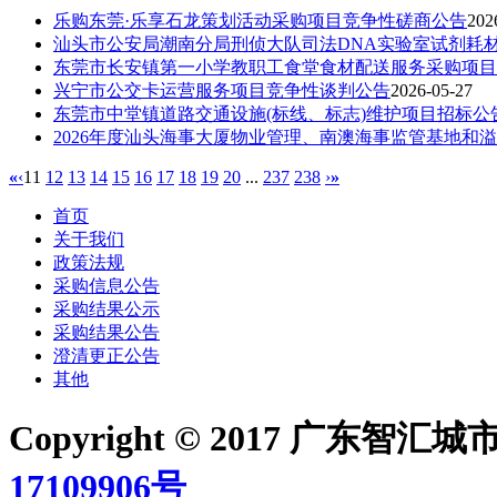
乐购东莞·乐享石龙策划活动采购项目竞争性磋商公告
202
汕头市公安局潮南分局刑侦大队司法DNA实验室试剂耗
东莞市长安镇第一小学教职工食堂食材配送服务采购项目
兴宁市公交卡运营服务项目竞争性谈判公告
2026-05-27
东莞市中堂镇道路交通设施(标线、标志)维护项目招标公
2026年度汕头海事大厦物业管理、南澳海事监管基地和
«
‹
11
12
13
14
15
16
17
18
19
20
...
237
238
›
»
首页
关于我们
政策法规
采购信息公告
采购结果公示
采购结果公告
澄清更正公告
其他
Copyright © 2017 广东智汇城
17109906号