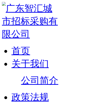
首页
关于我们
公司简介
政策法规