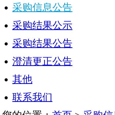
采购信息公告
采购结果公示
采购结果公告
澄清更正公告
其他
联系我们