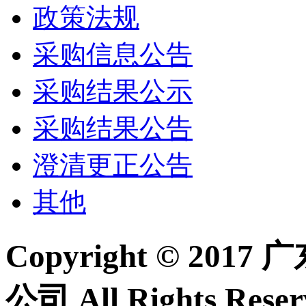
政策法规
采购信息公告
采购结果公示
采购结果公告
澄清更正公告
其他
Copyright © 2
公司 All Rights Re