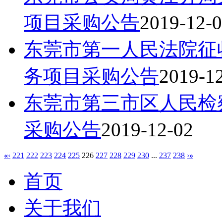
项目采购公告
2019-12-
东莞市第一人民法院征
务项目采购公告
2019-1
东莞市第三市区人民检
采购公告
2019-12-02
«
‹
221
222
223
224
225
226
227
228
229
230
...
237
238
›
»
首页
关于我们